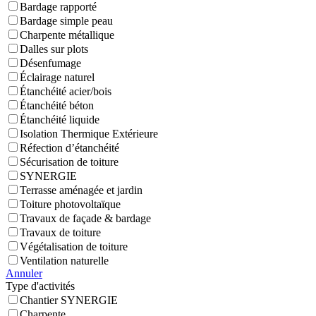
Bardage rapporté
Bardage simple peau
Charpente métallique
Dalles sur plots
Désenfumage
Éclairage naturel
Étanchéité acier/bois
Étanchéité béton
Étanchéité liquide
Isolation Thermique Extérieure
Réfection d’étanchéité
Sécurisation de toiture
SYNERGIE
Terrasse aménagée et jardin
Toiture photovoltaïque
Travaux de façade & bardage
Travaux de toiture
Végétalisation de toiture
Ventilation naturelle
Annuler
Type d'activités
Chantier SYNERGIE
Charpente